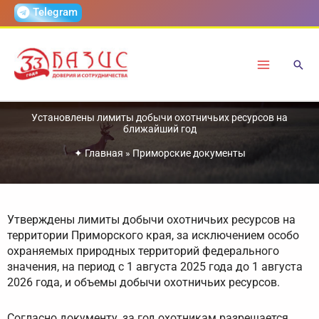
Перейти
Telegram
к
содержимому
Установлены лимиты добычи охотничьих ресурсов на
ближайший год
✦
Главная
»
Приморские документы
Утверждены лимиты добычи охотничьих ресурсов на
территории Приморского края, за исключением особо
охраняемых природных территорий федерального
значения, на период с 1 августа 2025 года до 1 августа
2026 года, и объемы добычи охотничьих ресурсов.
Согласно документу, за год охотникам разрешается