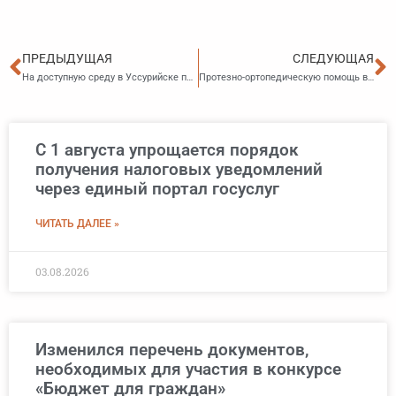
Пред
С
ПРЕДЫДУЩАЯ
СЛЕДУЮЩАЯ
На доступную среду в Уссурийске потратят больше средств
Протезно-ортопедическую помощь в Приморье будут оказывать по новым правилам
С 1 августа упрощается порядок
получения налоговых уведомлений
через единый портал госуслуг
ЧИТАТЬ ДАЛЕЕ »
03.08.2026
Изменился перечень документов,
необходимых для участия в конкурсе
«Бюджет для граждан»