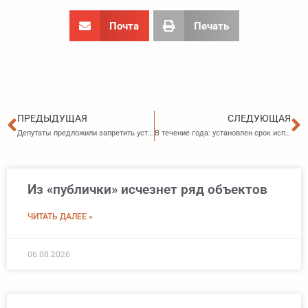
Почта
Печать
Пред
С
ПРЕДЫДУЩАЯ
СЛЕДУЮЩАЯ
Депутаты предложили запретить уступку долга заемщика третьим лицам
В течение года: установлен срок исполнения решения о призыве на срочную службу
Из «публички» исчезнет ряд объектов
ЧИТАТЬ ДАЛЕЕ »
06.08.2026