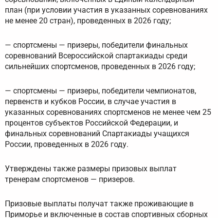
план (при условии участия в указанных соревнованиях
не менее 20 стран), проведенных в 2026 году;
— спортсмены — призеры, победители финальных
соревнований Всероссийской спартакиады среди
сильнейших спортсменов, проведенных в 2026 году;
— спортсмены — призеры, победители чемпионатов,
первенств и кубков России, в случае участия в
указанных соревнованиях спортсменов не менее чем 25
процентов субъектов Российской Федерации, и
финальных соревнований Спартакиады учащихся
России, проведенных в 2026 году.
Утверждены также размеры призовых выплат
тренерам спортсменов — призеров.
Призовые выплаты получат также проживающие в
Приморье и включенные в состав спортивных сборных