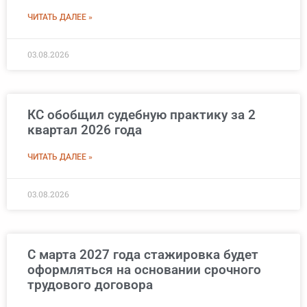
ЧИТАТЬ ДАЛЕЕ »
03.08.2026
КС обобщил судебную практику за 2
квартал 2026 года
ЧИТАТЬ ДАЛЕЕ »
03.08.2026
С марта 2027 года стажировка будет
оформляться на основании срочного
трудового договора