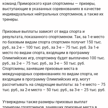
команд Приморского края спортсмены — призеры,
выступающие в указанных соревнованиях в качестве
индивидуальных нейтральных спортсменов, а также их
тренеры.
Призовые выплаты зависят от вида спорта и
результата, показанного спортсменом. Так, за 1-е место
по базовым видам спорта спортсмен получит 150 тыс.
руб., за 2-е – 100 тыс. руб., за 3-е – 75 тыс. руб. За 1-е
место по видам спорта, входящим в программу
Олимпийских игр, спортсмену будет выплачено 100 тыс.
руб., за 2-е – 75 тыс. руб., за 3-е – 50 тыс. руб.
Спортсмены, занявшие призовые места в
международных соревнованиях по видам спорта, не
входящим в программу Олимпийских игр, могут
рассчитывать на следующие выплаты: за 1-е место – 75
тыс. руб., за 2-е место – 50 тыс. руб., за 3-е – 25 тыс. руб.
Утверждены также размеры призовых выплат
тренерам спортсменов, занявших призовые места в