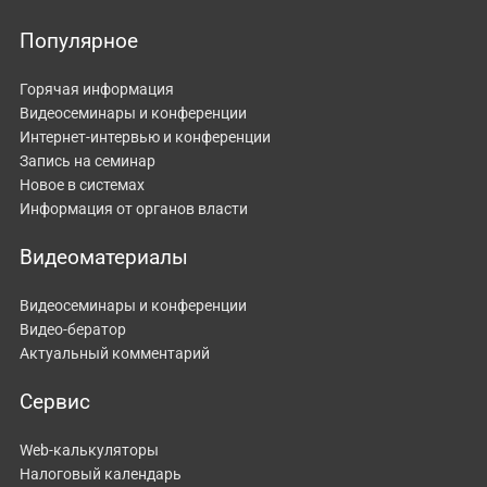
Популярное
Горячая информация
Видеосеминары и конференции
Интернет-интервью и конференции
Запись на семинар
Новое в системах
Информация от органов власти
Видеоматериалы
Видеосеминары и конференции
Видео-бератор
Актуальный комментарий
Сервис
Web-калькуляторы
Налоговый календарь