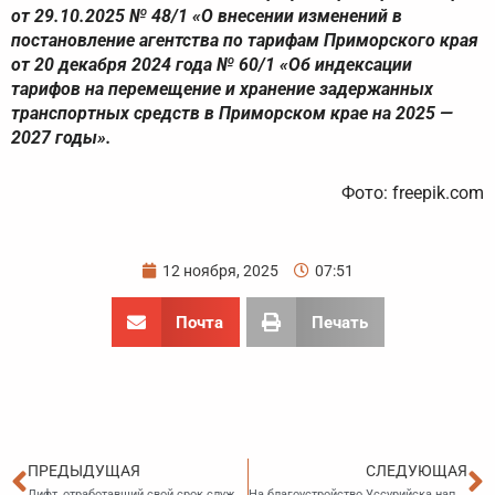
от 29.10.2025 № 48/1 «О внесении изменений в
постановление агентства по тарифам Приморского края
от 20 декабря 2024 года № 60/1 «Об индексации
тарифов на перемещение и хранение задержанных
транспортных средств в Приморском крае на 2025 —
2027 годы».
Фото: freepik.com
12 ноября, 2025
07:51
Почта
Печать
Пред
С
ПРЕДЫДУЩАЯ
СЛЕДУЮЩАЯ
Лифт, отработавший свой срок службы, – приоритетный критерий включения дома в программу капремонта
На благоустройство Уссурийска направят больше средств