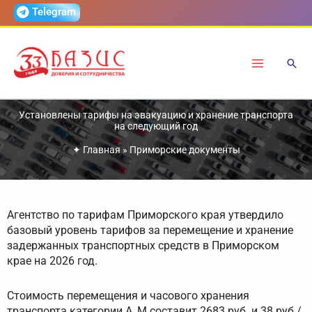
Перейти
Telegram
к
содержимому
Установлены тарифы на эвакуацию и хранение транспорта
на следующий год
✦
Главная
»
Приморские документы
Агентство по тарифам Приморского края утвердило
базовый уровень тарифов за перемещение и хранение
задержанных транспортных средств в Приморском
крае на 2026 год.
Стоимость перемещения и часового хранения
транспорта категории А, М составит 2683 руб. и 38 руб./