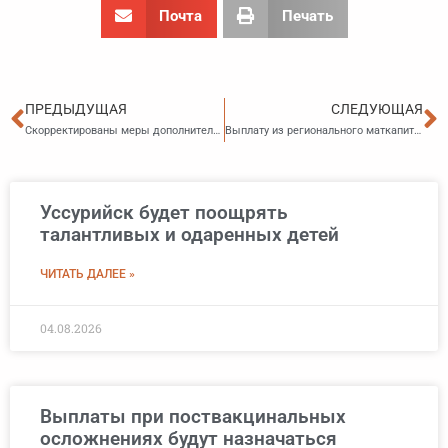
Почта
Печать
Пред
С
ПРЕДЫДУЩАЯ
СЛЕДУЮЩАЯ
Скорректированы меры дополнительной поддержки инвалидов
Выплату из регионального маткапитала продлили
Уссурийск будет поощрять
талантливых и одаренных детей
ЧИТАТЬ ДАЛЕЕ »
04.08.2026
Выплаты при поствакцинальных
осложнениях будут назначаться