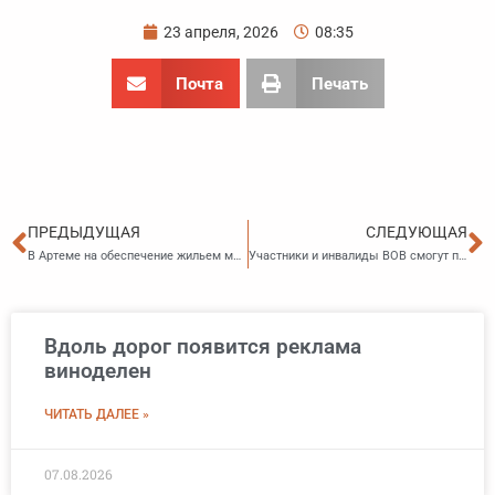
23 апреля, 2026
08:35
Почта
Печать
Пред
С
ПРЕДЫДУЩАЯ
СЛЕДУЮЩАЯ
В Артеме на обеспечение жильем молодых семей направят больше средств
Участники и инвалиды ВОВ смогут подать заявление на получение единовременного денежного поощрения двумя способами
Вдоль дорог появится реклама
виноделен
ЧИТАТЬ ДАЛЕЕ »
07.08.2026