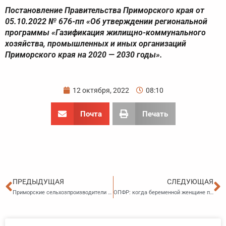
Постановление Правительства Приморского края от
05.10.2022 № 676-пп «Об утверждении региональной
программы «Газификация жилищно-коммунального
хозяйства, промышленных и иных организаций
Приморского края на 2020 — 2030 годы».
12 октября, 2022
08:10
Почта
Печать
Пред
С
ПРЕДЫДУЩАЯ
СЛЕДУЮЩАЯ
Приморские сельхозпроизводители смогут получить субсидии на создание или модернизацию объектов по переработке сельхозпродукции
ОПФР: когда беременной женщине при низком доходе нужно подавать заявление на пособие