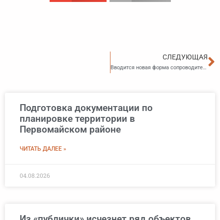
С
СЛЕДУЮЩАЯ
Вводится новая форма сопроводительного документа на перевозку древесины
Подготовка документации по
планировке территории в
Первомайском районе
ЧИТАТЬ ДАЛЕЕ »
04.08.2026
Из «публички» исчезнет ряд объектов