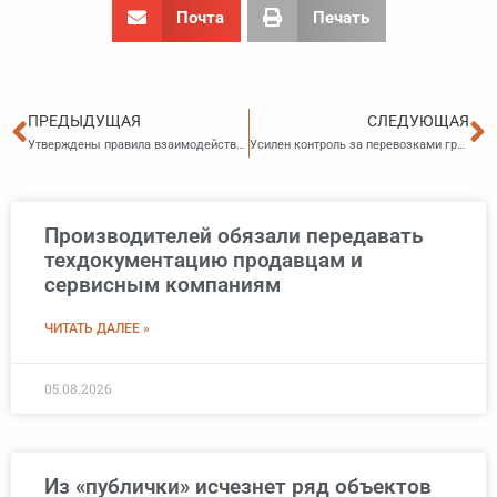
Почта
Печать
Пред
С
ПРЕДЫДУЩАЯ
СЛЕДУЮЩАЯ
Утверждены правила взаимодействия ФГИС обезличенных ПДН с информационными системами операторов
Усилен контроль за перевозками грузов
Производителей обязали передавать
техдокументацию продавцам и
сервисным компаниям
ЧИТАТЬ ДАЛЕЕ »
05.08.2026
Из «публички» исчезнет ряд объектов