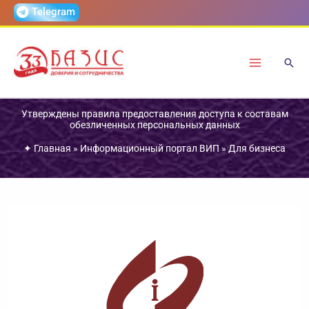
Перейти
Telegram
к
содержимому
Утверждены правила предоставления доступа к составам
обезличенных персональных данных
✦
Главная
»
Информационный портал ВИП
»
Для бизнеса