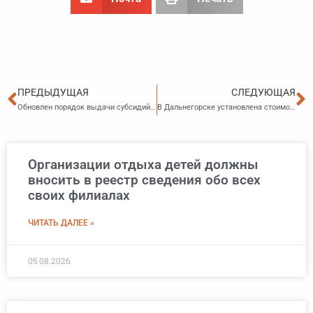
Пред
С
ПРЕДЫДУЩАЯ
СЛЕДУЮЩАЯ
Обновлен порядок выдачи субсидий сельхозпроизводителям на развитие мелиорации
В Дальнегорске установлена стоимость 1 кв. м жилья для детей-сирот на 2022 год
Организации отдыха детей должны
вносить в реестр сведения обо всех
своих филиалах
ЧИТАТЬ ДАЛЕЕ »
05.08.2026