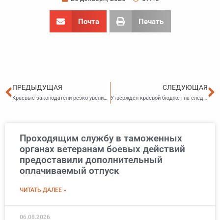
Почта
Печать
Пред
С
ПРЕДЫДУЩАЯ
СЛЕДУЮЩАЯ
Краевые законодатели резко увеличили штрафы за незаконную торговлю
Утвержден краевой бюджет на следующий год
Проходящим службу в таможенных
органах ветеранам боевых действий
предоставили дополнительный
оплачиваемый отпуск
ЧИТАТЬ ДАЛЕЕ »
06.08.2026