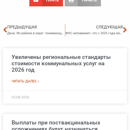
Пред
С
ПРЕДЫДУЩАЯ
СЛЕДУЮЩАЯ
Дачи. Из района в округ: понижающие коэффициенты на электроэнергию
ФНС напоминает, что с 2025 года можно получить налоговый вычет в случае сдачи нормативов ГТО
Увеличены региональные стандарты
стоимости коммунальных услуг на
2026 год
ЧИТАТЬ ДАЛЕЕ »
03.08.2026
Выплаты при поствакцинальных
осложнениях будут назначаться