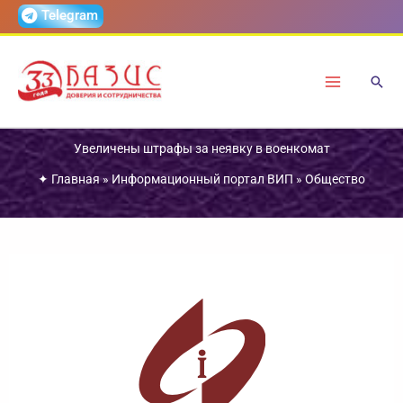
Перейти
Telegram
к
содержимому
Увеличены штрафы за неявку в военкомат
✦
Главная
»
Информационный портал ВИП
»
Общество