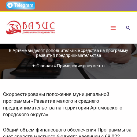
Перейти
Telegram
к
содержимому
В Артеме выделят дополнительные средства на программу
развития предпринимательства
✦
Главная
»
Приморские документы
Скорректированы положения муниципальной
программы «Развитие малого и среднего
предпринимательства на территории Артемовского
городского округа».
Общий объем финансового обеспечения Программы за
счет средств местного бюджета увеличен с 69 022