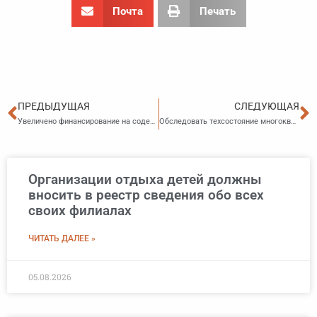
Почта
Печать
Пред
С
ПРЕДЫДУЩАЯ
СЛЕДУЮЩАЯ
Увеличено финансирование на содержание муниципального жилищного фонда г. Артема
Обследовать техсостояние многоквартирных домов, включенных в региональную программу капремонта, необходимо по правилам
Организации отдыха детей должны
вносить в реестр сведения обо всех
своих филиалах
ЧИТАТЬ ДАЛЕЕ »
05.08.2026