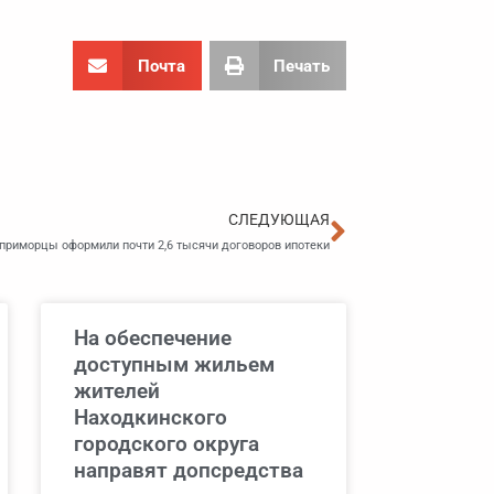
Почта
Печать
Следующа
СЛЕДУЮЩАЯ
е приморцы оформили почти 2,6 тысячи договоров ипотеки
На обеспечение
доступным жильем
жителей
Находкинского
городского округа
направят допсредства