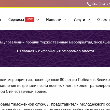
(423) 24-2
я
Cервисы
Новости
Услуги
О комп
NEW
м управлении прошли торжественные мероприятия, посвяще
✦
Главная
»
Информация от органов власти
шли мероприятия, посвященные 80-летию Победы в Велико
равления встречали песни военных лет, в холле транслиро
кой Отечественной войны.
тераны таможенной службы, представители Молодежного с