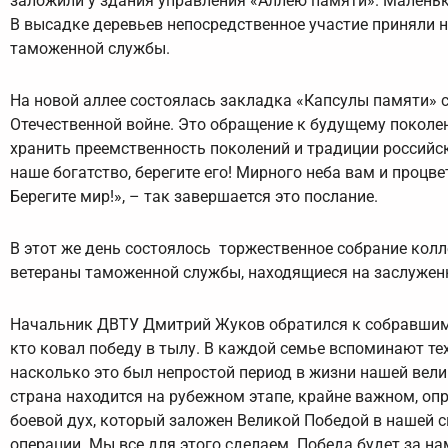
заложили у здания управления «Аллею памяти». Маленьк
В высадке деревьев непосредственное участие приняли
таможенной службы.
На новой аллее состоялась закладка «Капсулы памяти» 
Отечественной войне. Это обращение к будущему поколе
хранить преемственность поколений и традиции российск
наше богатство, берегите его! Мирного неба вам и процв
Берегите мир!», – так завершается это послание.
В этот же день состоялось торжественное собрание кол
ветераны таможенной службы, находящиеся на заслужен
Начальник ДВТУ Дмитрий Жуков обратился к собравшимся
кто ковал победу в тылу. В каждой семье вспоминают тех
насколько это был непростой период в жизни нашей велик
страна находится на рубежном этапе, крайне важном, опр
боевой дух, который заложен Великой Победой в нашей 
операции. Мы все для этого сделаем. Победа будет за на