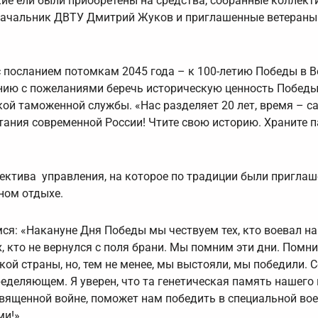
ие ели были приобретены на средства, собранные коллек
 начальник ДВТУ Дмитрий Жуков и приглашенные ветераны
с посланием потомкам 2045 года – к 100-летию Победы в 
нию с пожеланиями беречь историческую ценность Победы
ой таможенной службы. «Нас разделяет 20 лет, время – с
етания современной России! Чтите свою историю. Храните 
лектива управления, на которое по традиции были приглаш
ном отдыхе.
: «Накануне Дня Победы мы чествуем тех, кто воевал на
, кто не вернулся с поля брани. Мы помним эти дни. Помни
ой страны, но, тем не менее, мы выстояли, мы победили. 
еделяющем. Я уверен, что та генетическая память нашего 
священной войне, поможет нам победить в специальной во
ми!»