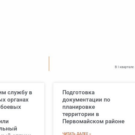
В I квартал
м службу в
Подготовка
х органах
документации по
 боевых
планировке
территории в
или
Первомайском районе
ельный
ЧИТАТЬ ДАЛЕЕ »