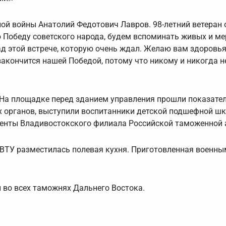
ной войны Анатолий Федотович Лавров. 98-летний ветеран 
Победу советского народа, будем вспоминать живых и ме
ад этой встрече, которую очень ждал. Желаю вам здоровья
закончится нашей Победой, потому что никому и никогда н
 На площадке перед зданием управления прошли показате
 органов, выступили воспитанники детской подшефной шк
денты Владивостокского филиала Российской таможенной 
 ДВТУ разместилась полевая кухня. Приготовленная военн
во всех таможнях Дальнего Востока.