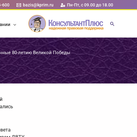
5-600
bazis@kprim.ru
Пн-Пт, с 09.00 до 18.00
ании
нные 80-летию Великой Победы
й
вались
овета