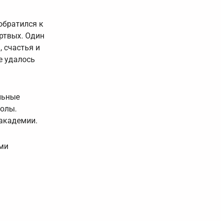
обратился к
ртвых. Один
, счастья и
е удалось
льные
олы.
академии.
ыми