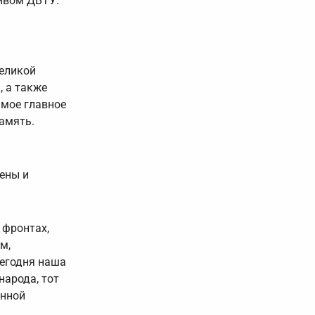
тивом ДВТУ.
Великой
, а также
амое главное
память.
ены и
 фронтах,
м,
Сегодня наша
народа, тот
енной