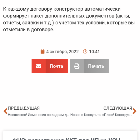
К каждому договору конструктор автоматически
формирует пакет дополнительных документов (акты,
отчеты, заявки и т.д.) с учетом тех условий, которые вы
отметили в договоре.
4 октября, 2022
10:41
Почта
Печать
Пред
С
ПРЕДЫДУЩАЯ
СЛЕДУЮЩАЯ
Новшество! Изменения по кадрам для бюджетных организаций
Новое в КонсультантПлюс! Конструктор учетной политики для централизованных бухгалтерий