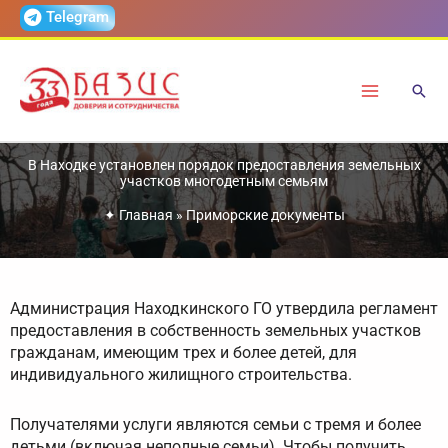
Перейти
Telegram
к
содержимому
В Находке установлен порядок предоставления земельных
участков многодетным семьям
✦
Главная
»
Приморские документы
Администрация Находкинского ГО утвердила регламент
предоставления в собственность земельных участков
гражданам, имеющим трех и более детей, для
индивидуального жилищного строительства.
Получателями услуги являются семьи с тремя и более
детьми (включая неполные семьи). Чтобы получить