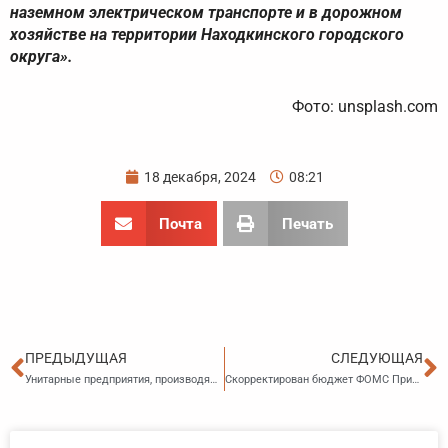
наземном электрическом транспорте и в дорожном
хозяйстве на территории Находкинского городского
округа».
Фото: unsplash.com
18 декабря, 2024
08:21
Почта
Печать
Пред
С
ПРЕДЫДУЩАЯ
СЛЕДУЮЩАЯ
Унитарные предприятия, производящие электроэнергию, получат субсидии из-за роста цен на топливо
Скорректирован бюджет ФОМС Приморского края