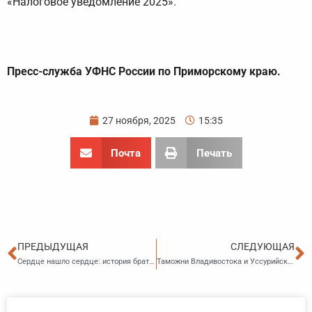
«Налоговое уведомление 2025».
Пресс-служба УФНС России по Приморскому краю.
27 ноября, 2025
15:35
Почта
Печать
Пред
С
ПРЕДЫДУЩАЯ
СЛЕДУЮЩАЯ
Сердце нашло сердце: история брата и сестры, которых разлучила судьба, а соединила человеческая доброта
Таможни Владивостока и Уссурийска перешли на круглосуточный режим работы для оформления автомобилей физических лиц