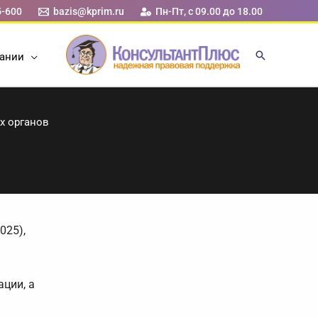
5-600
bazis@kprim.ru
Пн-Пт, с 09.00 до 18.00
ании
х органов
025),
ции, а