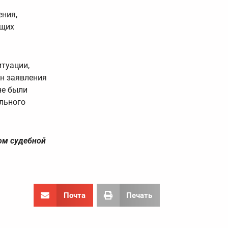
ения,
ющих
итуации,
ан заявления
не были
льного
ом судебной
Почта
Печать