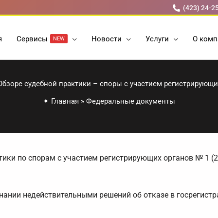
(423) 24-2
я
Cервисы
Новости
Услуги
О комп
NEW
Обзоре судебной практики – споры с участием регистрирующи
✦
Главная
»
Федеральные документы
ики по спорам с участием регистрирующих органов № 1 (2
нании недействительными решений об отказе в госрегистра