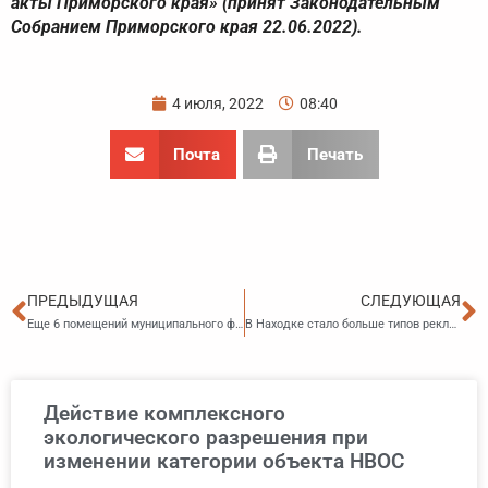
акты Приморского края» (принят Законодательным
Собранием Приморского края 22.06.2022).
4 июля, 2022
08:40
Почта
Печать
Пред
С
ПРЕДЫДУЩАЯ
СЛЕДУЮЩАЯ
Еще 6 помещений муниципального фонда отремонтируют в этом году во Владивостоке
В Находке стало больше типов рекламных конструкций, которые можно устанавливать на зданиях
Действие комплексного
экологического разрешения при
изменении категории объекта НВОС