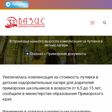
Перейти
Telegram
к
содержимому
В Приморье немного выросла компенсация за путевки в
летние лагеря
✦
Главная
»
Приморские документы
Увеличилась компенсация за стоимость путевки в
детские оздоровительные лагеря для родителей
приморских школьников в возрасте от 6,5 до 15 лет,
сообщили в министерстве образования Приморского
края.
Изменения в порядке компенсации родителям