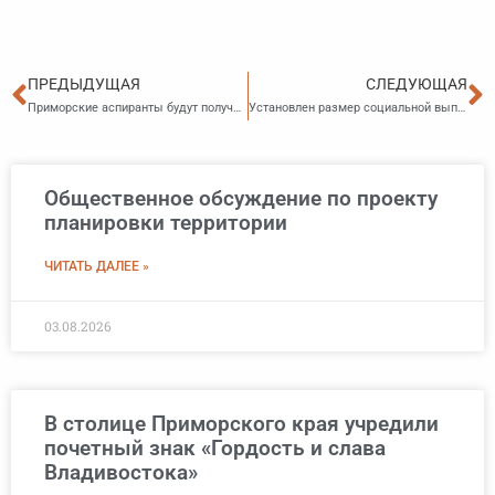
Пред
С
ПРЕДЫДУЩАЯ
СЛЕДУЮЩАЯ
Приморские аспиранты будут получать ежемесячные стипендии Губернатора
Установлен размер социальной выплаты на санаторно-курортное лечение в Приморье на 2026 год
Общественное обсуждение по проекту
планировки территории
ЧИТАТЬ ДАЛЕЕ »
03.08.2026
В столице Приморского края учредили
почетный знак «Гордость и слава
Владивостока»