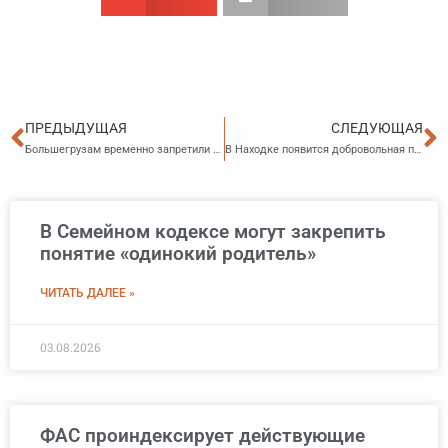
Пред
С
ПРЕДЫДУЩАЯ
СЛЕДУЮЩАЯ
Большегрузам временно запретили проезд по Владивостоку
В Находке появится добровольная пожарная охрана
В Семейном кодексе могут закрепить
понятие «одинокий родитель»
ЧИТАТЬ ДАЛЕЕ »
03.08.2026
ФАС проиндексирует действующие