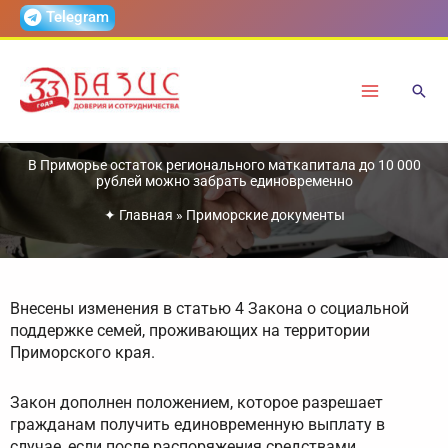
Перейти
Telegram
к
содержимому
В Приморье остаток регионального маткапитала до 10 000
рублей можно забрать единовременно
✦
Главная
»
Приморские документы
Внесены изменения в статью 4 Закона о социальной
поддержке семей, проживающих на территории
Приморского края.
Закон дополнен положением, которое разрешает
гражданам получить единовременную выплату в
случае, если после распоряжения средствами