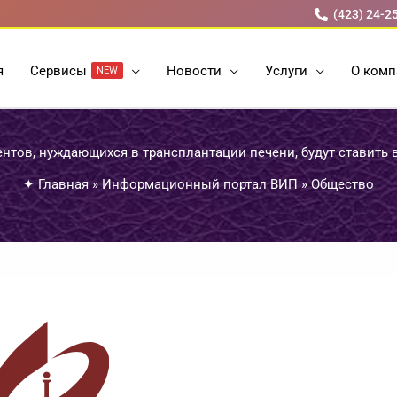
(423) 24-2
я
Cервисы
Новости
Услуги
О комп
NEW
нтов, нуждающихся в трансплантации печени, будут ставить 
✦
Главная
»
Информационный портал ВИП
»
Общество