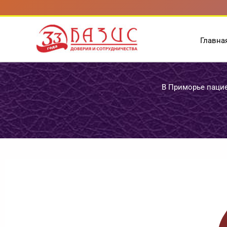
Перейти
к
содержимому
Главна
В Приморье пацие