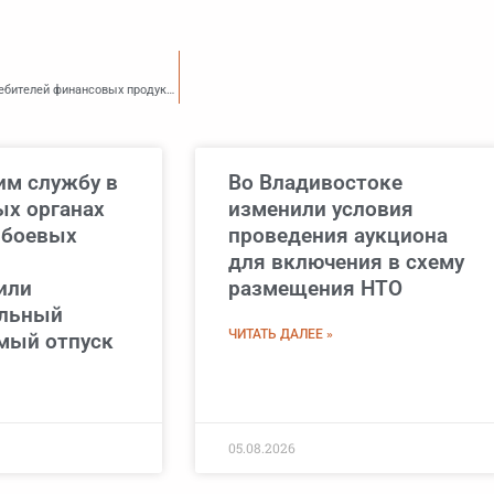
Банк России выявил ряд негативных практик при информировании банками потребителей финансовых продуктов
м службу в
Во Владивостоке
х органах
изменили условия
 боевых
проведения аукциона
для включения в схему
или
размещения НТО
ельный
ЧИТАТЬ ДАЛЕЕ »
мый отпуск
05.08.2026