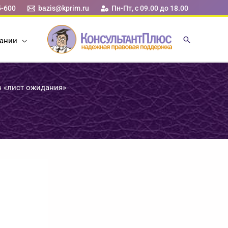
5-600
bazis@kprim.ru
Пн-Пт, с 09.00 до 18.00
ании
в «лист ожидания»