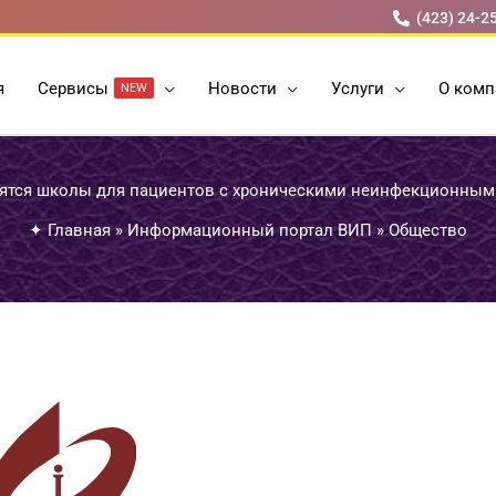
(423) 24-2
я
Cервисы
Новости
Услуги
О комп
NEW
ятся школы для пациентов с хроническими неинфекционны
✦
Главная
»
Информационный портал ВИП
»
Общество