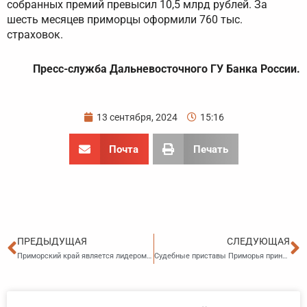
собранных премий превысил 10,5 млрд рублей. За
шесть месяцев приморцы оформили 760 тыс.
страховок.
Пресс-служба Дальневосточного ГУ Банка России.
13 сентября, 2024
15:16
Почта
Печать
Пред
С
ПРЕДЫДУЩАЯ
СЛЕДУЮЩАЯ
Приморский край является лидером по объемам строительства жилья на Дальнем Востоке
Судебные приставы Приморья приняли участие в молодежном Восточном экономическом форуме