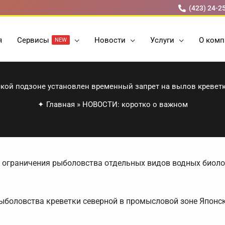
(423) 24-2
я
Cервисы
Новости
Услуги
О комп
NEW
кой подзоне установлен временный запрет на вылов креветк
✦
Главная
»
НОВОСТИ: коротко о важном
ы ограничения рыболовства отдельных видов водных биоло
т рыболовства креветки северной в промысловой зоне Японс