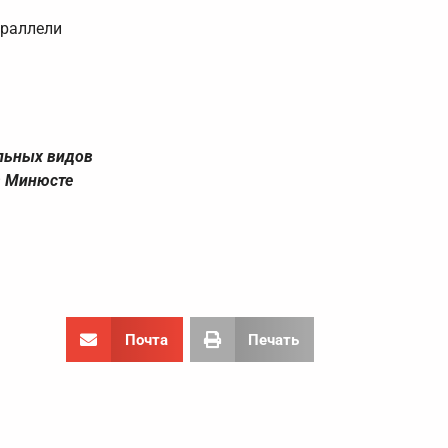
араллели
ельных видов
в Минюсте
Почта
Печать