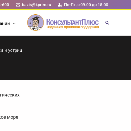
5-600
bazis@kprim.ru
Пн-Пт, с 09.00 до 18.00
ании
и и устриц
гических
кое море