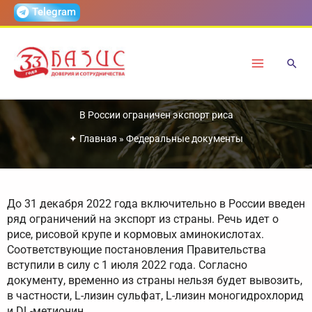
Перейти
Telegram
к
содержимому
В России ограничен экспорт риса
✦
Главная
»
Федеральные документы
До 31 декабря 2022 года включительно в России введен
ряд ограничений на экспорт из страны. Речь идет о
рисе, рисовой крупе и кормовых аминокислотах.
Соответствующие постановления Правительства
вступили в силу с 1 июля 2022 года. Согласно
документу, временно из страны нельзя будет вывозить,
в частности, L-лизин сульфат, L-лизин моногидрохлорид
и DL-метионин.