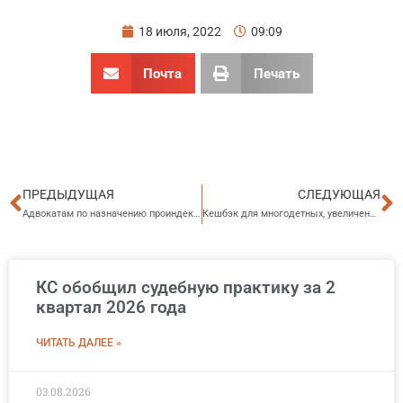
18 июля, 2022
09:09
Почта
Печать
Пред
С
ПРЕДЫДУЩАЯ
СЛЕДУЮЩАЯ
Адвокатам по назначению проиндексируют размер вознаграждения
Кешбэк для многодетных, увеличение выплат по соцконтракту и другие поручения президента РФ
КС обобщил судебную практику за 2
квартал 2026 года
ЧИТАТЬ ДАЛЕЕ »
03.08.2026