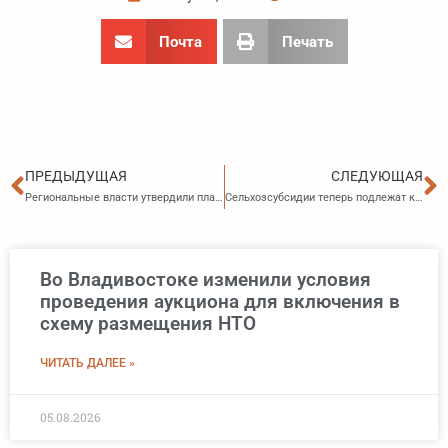
Почта
Печать
Пред
С
ПРЕДЫДУЩАЯ
СЛЕДУЮЩАЯ
Региональные власти утвердили план создания единого парковочного пространства в транспортные системы
Сельхозсубсидии теперь подлежат казначейскому сопровождению
Во Владивостоке изменили условия
проведения аукциона для включения в
схему размещения НТО
ЧИТАТЬ ДАЛЕЕ »
05.08.2026