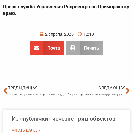
Пресс-служба Управления Росреестра по Приморскому
краю.
2 апреля, 2025
12:18
Почта
Печать
Пред
С
ПРЕДЫДУЩАЯ
СЛЕДУЮЩАЯ
В Спасске-Дальнем по решению суда отремонтированы дороги
Росреестр оказывает поддержку участникам СВО и их семьям.
Из «публички» исчезнет ряд объектов
ЧИТАТЬ ДАЛЕЕ »