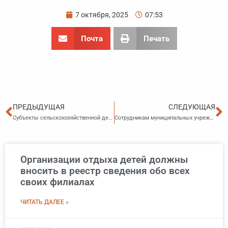
7 октября, 2025
07:53
Почта
Печать
Пред
С
ПРЕДЫДУЩАЯ
СЛЕДУЮЩАЯ
Субъекты сельскохозяйственной деятельности получат субсидии на производство приоритетных культур
Сотрудникам муниципальных учреждений Владивостока проиндексируют оклады
Организации отдыха детей должны
вносить в реестр сведения обо всех
своих филиалах
ЧИТАТЬ ДАЛЕЕ »