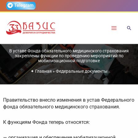
Перейти
Telegram
к
содержимому
В уставе Фонда обязательного медицинского страхования
закреплены функции по проведению мероприятий по
мобилизационной подготовке
✦
Главная
»
Федеральные документы
Правительство внесло изменения в устав Федерального
фонда обязательного медицинского страхования.
К функциям Фонда теперь относятся:
— организация и обеспечение мобилизационной