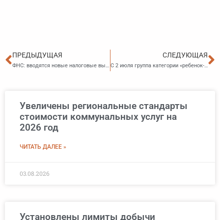
Пред
С
ПРЕДЫДУЩАЯ
СЛЕДУЮЩАЯ
ФНС: вводятся новые налоговые вычеты при налогообложении недвижимого имущества организаций
С 2 июля группа категории «ребенок-инвалид» устанавливается только на основании направления на медико-социальную экспертизу
Увеличены региональные стандарты
стоимости коммунальных услуг на
2026 год
ЧИТАТЬ ДАЛЕЕ »
03.08.2026
Установлены лимиты добычи