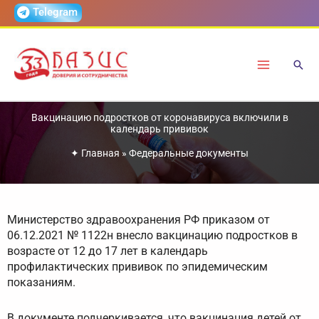
Перейти
Telegram
к
содержимому
Вакцинацию подростков от коронавируса включили в
календарь прививок
✦
Главная
»
Федеральные документы
Министерство здравоохранения РФ приказом от
06.12.2021 № 1122н внесло вакцинацию подростков в
возрасте от 12 до 17 лет в календарь
профилактических прививок по эпидемическим
показаниям.
В документе подчеркивается, что вакцинация детей от