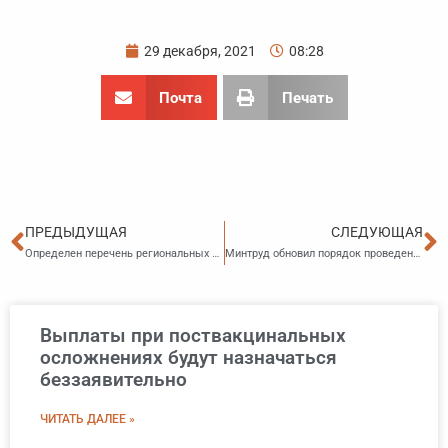
29 декабря, 2021
08:28
Почта
Печать
Пред
С
ПРЕДЫДУЩАЯ
СЛЕДУЮЩАЯ
Определен перечень региональных государственных услуг, которые можно получить на госуслугах
Минтруд обновил порядок проведения государственной экспертизы условий труда
Выплаты при поствакцинальных
осложнениях будут назначаться
беззаявительно
ЧИТАТЬ ДАЛЕЕ »