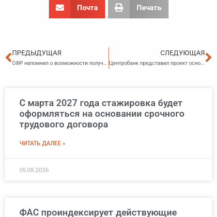
Почта
Печать
Пред
С
ПРЕДЫДУЩАЯ
СЛЕДУЮЩАЯ
СФР напомнил о возможности получения гражданами информации о счетах при наличии секретного кода
Центробанк представил проект основных направлений единой государственной денежно-кредитной политики на 2026–2028 годы
С марта 2027 года стажировка будет
оформляться на основании срочного
трудового договора
ЧИТАТЬ ДАЛЕЕ »
05.08.2026
ФАС проиндексирует действующие