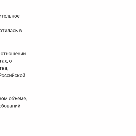
ительное
атилась в
в отношении
ах, о
тва,
 Российской
ном объеме,
ребований