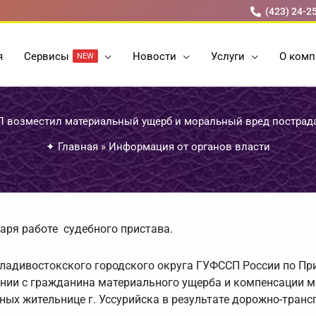
(423) 24-2
я
Cервисы
Новости
Услуги
О комп
NEW
 возместил материальный ущерб и моральный вред пострад
✦
Главная
»
Информация от органов власти
аря работе судебного пристава.
Владивостокского городского округа ГУФССП России по П
ании с гражданина материального ущерба и компенсации 
ных жительнице г. Уссурийска в результате дорожно-транс