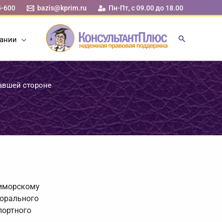
5-600
bazis@kprim.ru
Пн-Пт, с 09.00 до 18.00
ании
авшей стороне
риморскому
морального
портного