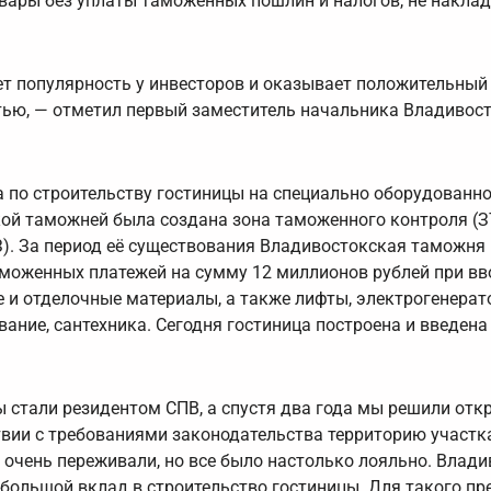
вары без уплаты таможенных пошлин и налогов, не накла
т популярность у инвесторов и оказывает положительный
тью, — отметил первый заместитель начальника Владивос
а по строительству гостиницы на специально оборудованн
ой таможней была создана зона таможенного контроля (З
). За период её существования Владивостокская таможня
моженных платежей на сумму 12 миллионов рублей при вв
е и отделочные материалы, а также лифты, электрогенерат
ание, сантехника. Сегодня гостиница построена и введена
 стали резидентом СПВ, а спустя два года мы решили отк
твии с требованиями законодательства территорию участк
 очень переживали, но все было настолько лояльно. Влад
большой вклад в строительство гостиницы. Для такого пр