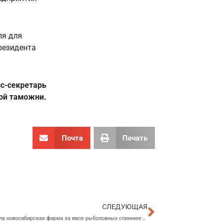
ля для
резидента
с-секретарь
ой таможни.
Почта
Печать
Следующа
СЛЕДУЮЩАЯ
Почти 2 млн рублей таможенных платежей не заплатила новосибирская фирма за ввоз рыболовных спиннингов