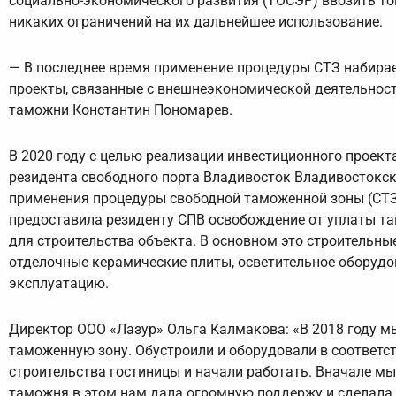
социально-экономического развития (ТОСЭР) ввозить то
никаких ограничений на их дальнейшее использование.
— В последнее время применение процедуры СТЗ набирае
проекты, связанные с внешнеэкономической деятельнос
таможни Константин Пономарев.
В 2020 году с целью реализации инвестиционного проект
резидента свободного порта Владивосток Владивостокск
применения процедуры свободной таможенной зоны (СТЗ
предоставила резиденту СПВ освобождение от уплаты та
для строительства объекта. В основном это строительны
отделочные керамические плиты, осветительное оборудов
эксплуатацию.
Директор ООО «Лазур» Ольга Калмакова: «В 2018 году мы
таможенную зону. Обустроили и оборудовали в соответс
строительства гостиницы и начали работать. Вначале мы
таможня в этом нам дала огромную поддержу и сделала 