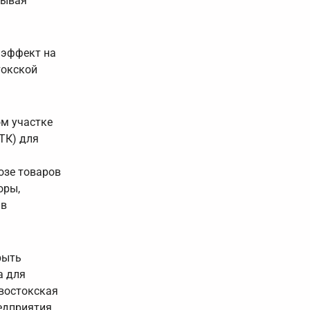
дывая
 эффект на
токской
ом участке
ТК) для
озе товаров
оры,
 в
рыть
а для
ивостокская
едприятия