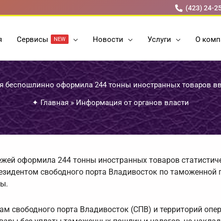
(423) 24-2
я
Cервисы
Новости
Услуги
О комп
NEW
я беспошлинно оформила 244 тонны иностранных товаров в
✦
Главная
»
Информация от органов власти
жей оформила 244 тонны иностранных товаров статистич
езидентом свободного порта Владивосток по таможенной 
ы.
ам свободного порта Владивосток (СПВ) и территорий оп