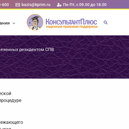
5-600
bazis@kprim.ru
Пн-Пт, с 09.00 до 18.00
ании
везенных резидентом СПВ
еской
процедуре
ережающего