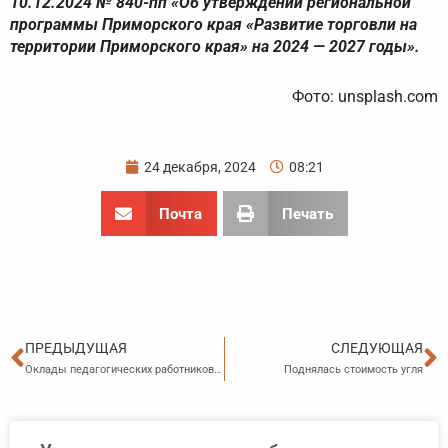
10.12.2024 № 840-пп «Об утверждении региональной
программы Приморского края «Развитие торговли на
территории Приморского края» на 2024 — 2027 годы».
Фото: unsplash.com
24 декабря, 2024
08:21
Почта
Печать
Пред
С
ПРЕДЫДУЩАЯ
СЛЕДУЮЩАЯ
Оклады педагогических работников Приморья увеличены
Поднялась стоимость угля