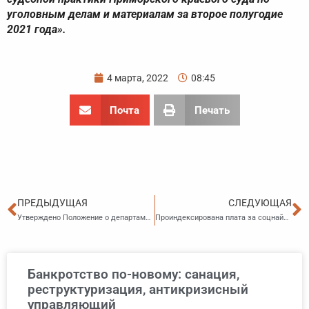
уголовным делам и материалам за второе полугодие
2021 года».
4 марта, 2022
08:45
Почта
Печать
Пред
С
ПРЕДЫДУЩАЯ
СЛЕДУЮЩАЯ
Утверждено Положение о департаменте архитектуры и развития территорий Приморского края
Проиндексирована плата за соцнайм жилья
Банкротство по-новому: санация,
реструктуризация, антикризисный
управляющий