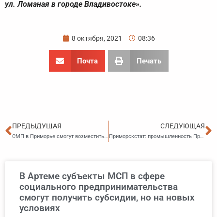
ул. Ломаная в городе Владивостоке».
8 октября, 2021
08:36
Почта
Печать
Пред
С
ПРЕДЫДУЩАЯ
СЛЕДУЮЩАЯ
СМП в Приморье смогут возместить затраты на производство изделий социального направления из композитных материалов
Приморскстат: промышленность Приморья в январе — августе 2021 года
В Артеме субъекты МСП в сфере
социального предпринимательства
смогут получить субсидии, но на новых
условиях