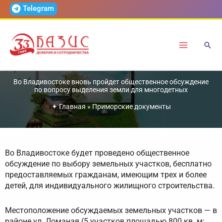
Перейти
Telegram
к
содержимому
Во Владивостоке вновь пройдет общественное обсуждение
по вопросу выделения земли для многодетных
✦
Главная
»
Приморские документы
Во Владивостоке будет проведено общественное
обсуждение по выбору земельных участков, бесплатно
предоставляемых гражданам, имеющим трех и более
детей, для индивидуального жилищного строительства.
Местоположение обсуждаемых земельных участков — в
районе ул. Ломаная (5 участков площадью 800 кв. м;