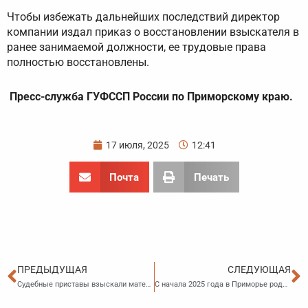
Чтобы избежать дальнейших последствий директор
компании издал приказ о восстановлении взыскателя в
ранее занимаемой должности, ее трудовые права
полностью восстановлены.
Пресс-служба ГУФССП России по Приморскому краю.
17 июля, 2025
12:41
Почта
Печать
Пред
С
ПРЕДЫДУЩАЯ
СЛЕДУЮЩАЯ
Судебные приставы взыскали материальный ущерб с работника за недостачу на складе
С начала 2025 года в Приморье родители более 5,5 тысячи детей получили единовременную выплату при рождении ребенка