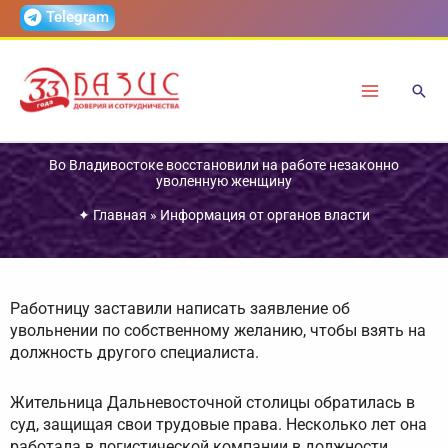
Перейти
Telegram
к
содержимому
Во Владивостоке восстановили на работе незаконно
уволенную женщину
✦
Главная
»
Информация от органов власти
Работницу заставили написать заявление об
увольнении по собственному желанию, чтобы взять на
должность другого специалиста.
Жительница Дальневосточной столицы обратилась в
суд, защищая свои трудовые права. Несколько лет она
работала в логистической компании в должности