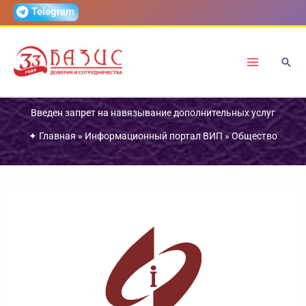
Перейти
Telegram
к
содержимому
Введен запрет на навязывание дополнительных услуг
✦
Главная
»
Информационный портал ВИП
»
Общество