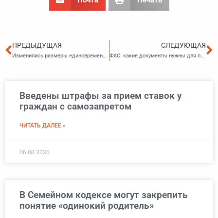
Пред
С
ПРЕДЫДУЩАЯ
СЛЕДУЮЩАЯ
Изменились размеры единовременной помощи от государства при регистрации в качестве ИП, юрлица и фермерского хозяйства
ФАС: какие документы нужны для подтверждения электроотопления дома для применения дифференцированных тарифов на электричество
Введены штрафы за прием ставок у
граждан с самозапретом
ЧИТАТЬ ДАЛЕЕ »
06.08.2026
В Семейном кодексе могут закрепить
понятие «одинокий родитель»