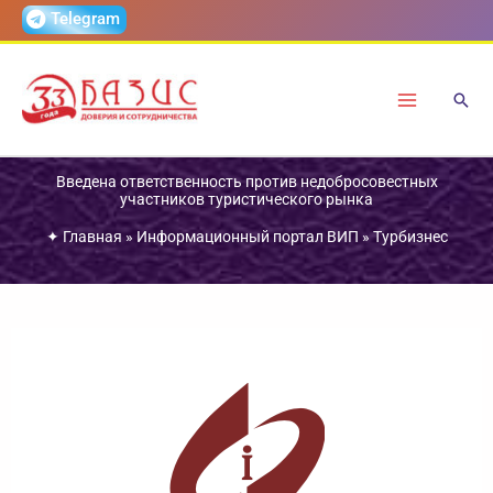
Перейти
Telegram
к
содержимому
Введена ответственность против недобросовестных
участников туристического рынка
✦
Главная
»
Информационный портал ВИП
»
Турбизнес