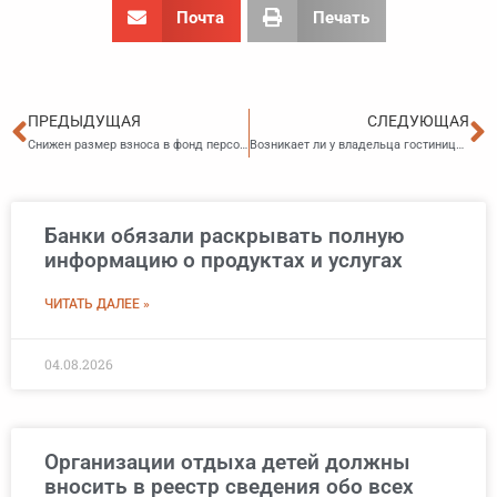
Почта
Печать
Пред
С
ПРЕДЫДУЩАЯ
СЛЕДУЮЩАЯ
Снижен размер взноса в фонд персональной ответственности туроператора в сфере выездного туризма
Возникает ли у владельца гостиницы обязанность уплачивать турналог, если она не включена в федеральный реестр
Банки обязали раскрывать полную
информацию о продуктах и услугах
ЧИТАТЬ ДАЛЕЕ »
04.08.2026
Организации отдыха детей должны
вносить в реестр сведения обо всех