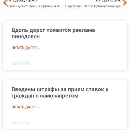
ПРЕДЫДУЩАЯ
СЛЕДУЮЩАЯ
В пользу жительницы Приморья взыскано около 600 тысяч рублей материального ущерба
Отделение СФР по Приморскому краю выплачивает повышенную пенсию за работу в сельском хозяйстве более 2 тысячам жителей региона
Вдоль дорог появится реклама
виноделен
ЧИТАТЬ ДАЛЕЕ »
07.08.2026
Введены штрафы за прием ставок у
граждан с самозапретом
ЧИТАТЬ ДАЛЕЕ »
06.08.2026