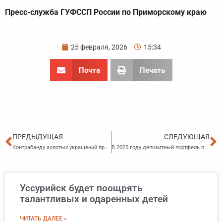
Пресс-служба ГУФССП России по Приморскому краю
25 февраля, 2026
15:34
Почта
Печать
Пред
С
ПРЕДЫДУЩАЯ
СЛЕДУЮЩАЯ
Контрабанду золотых украшений предотвратили Уссурийские таможенники
В 2025 году депозитный портфель приморцев превысил 772 миллиарда рублей
Уссурийск будет поощрять
талантливых и одаренных детей
ЧИТАТЬ ДАЛЕЕ »