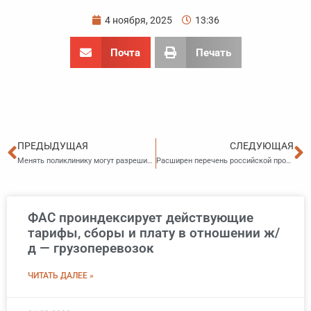
4 ноября, 2025
13:36
Почта
Печать
Пред
С
ПРЕДЫДУЩАЯ
СЛЕДУЮЩАЯ
Менять поликлинику могут разрешить в четыре раза чаще
Расширен перечень российской продукции: новые категории товаров с 2026 года
ФАС проиндексирует действующие
тарифы, сборы и плату в отношении ж/
д — грузоперевозок
ЧИТАТЬ ДАЛЕЕ »