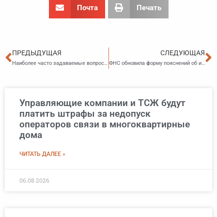
Почта
Печать
Пред
С
ПРЕДЫДУЩАЯ
СЛЕДУЮЩАЯ
Наиболее часто задаваемые вопросы по применению налогового режима АУСН
ФНС обновила форму пояснений об исчисленных имущественных налогах
Управляющие компании и ТСЖ будут
платить штрафы за недопуск
операторов связи в многоквартирные
дома
ЧИТАТЬ ДАЛЕЕ »
06.08.2026