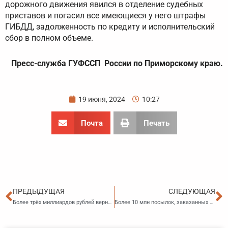
дорожного движения явился в отделение судебных
приставов и погасил все имеющиеся у него штрафы
ГИБДД, задолженность по кредиту и исполнительский
сбор в полном объеме.
Пресс-служба ГУФССП России по Приморскому краю.
19 июня, 2024
10:27
Почта
Печать
Пред
С
ПРЕДЫДУЩАЯ
СЛЕДУЮЩАЯ
Более трёх миллиардов рублей вернули приморцы с начала 2024 года
Более 10 млн посылок, заказанных гражданами в интернет-магазинах, оформила Уссурийская таможня за 5 месяцев 2024 года