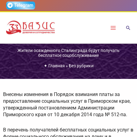
Перейти
Telegram
к
содержимому
Жители осажденного Сталинграда будут получать
бесплатное соцобслуживание
✦
Главная
»
Без рубрики
Внесены изменения в Порядок взимания платы за
предоставление социальных услуг в Приморском крае,
утвержденный постановлением Администрации
Приморского края от 10 декабря 2014 года № 512-па.
В перечень получателей бесплатных социальных услуг в
форме социального обслуживания на дому и в