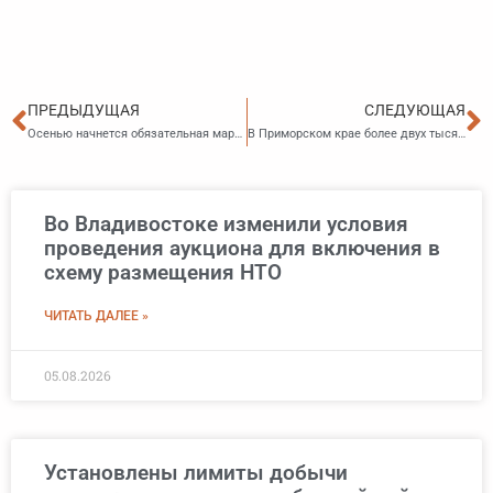
Пред
С
ПРЕДЫДУЩАЯ
СЛЕДУЮЩАЯ
Осенью начнется обязательная маркировка велосипедов
В Приморском крае более двух тысяч пенсионеров получают надбавку за сельский стаж
Во Владивостоке изменили условия
проведения аукциона для включения в
схему размещения НТО
ЧИТАТЬ ДАЛЕЕ »
05.08.2026
Установлены лимиты добычи