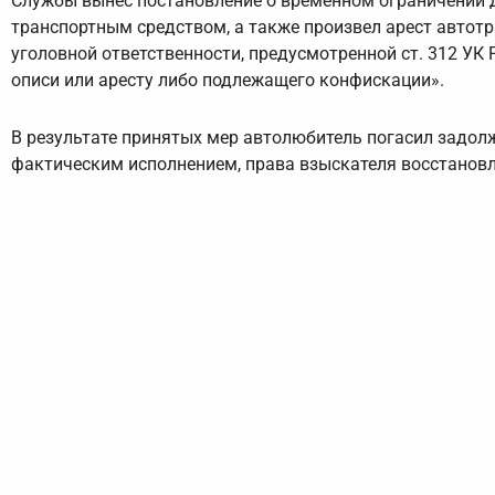
Службы вынес постановление о временном ограничении 
транспортным средством, а также произвел арест автотр
уголовной ответственности, предусмотренной ст. 312 УК
описи или аресту либо подлежащего конфискации».
В результате принятых мер автолюбитель погасил задол
фактическим исполнением, права взыскателя восстанов