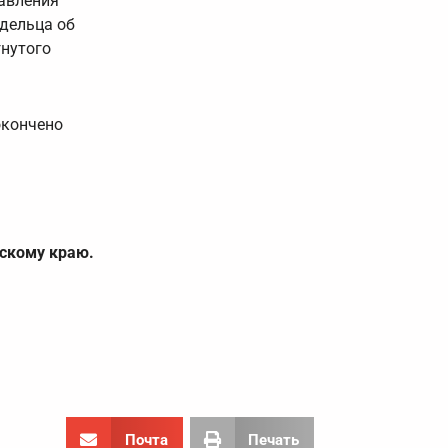
авления
адельца об
гнутого
окончено
скому краю.
Почта
Печать