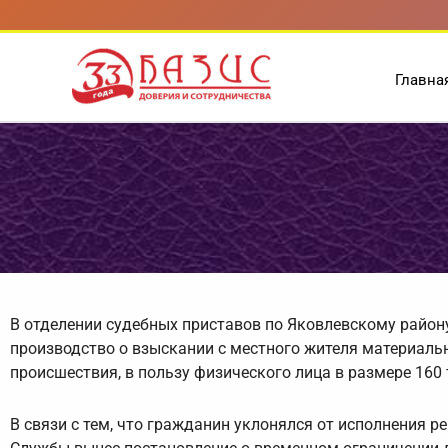
Перейти
к
содержимому
Главна
В отделении судебных приставов по Яковлевскому райо
производство о взыскании с местного жителя материальн
происшествия, в пользу физического лица в размере 160 
В связи с тем, что гражданин уклонялся от исполнения р