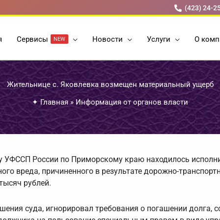
(423) 24-2
я
Cервисы
Новости
Услуги
О комп
NEW
Жительнице с. Яковлевка возмещен материальный ущерб
✦
Главная
»
Информация от органов власти
ну УФССП России по Приморскому краю находилось исполн
ого вреда, причиненного в результате дорожно-транспорт
тысяч рублей.
ешения суда, игнорировал требования о погашении долга, 