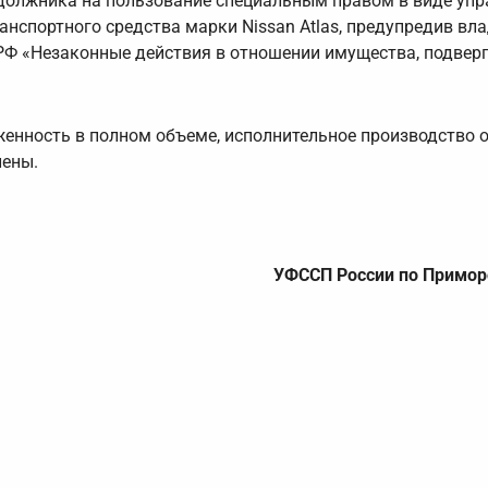
должника на пользование специальным правом в виде упр
анспортного средства марки Nissan Atlas, предупредив вл
 РФ «Незаконные действия в отношении имущества, подвер
женность в полном объеме, исполнительное производство 
лены.
УФССП России по Примор