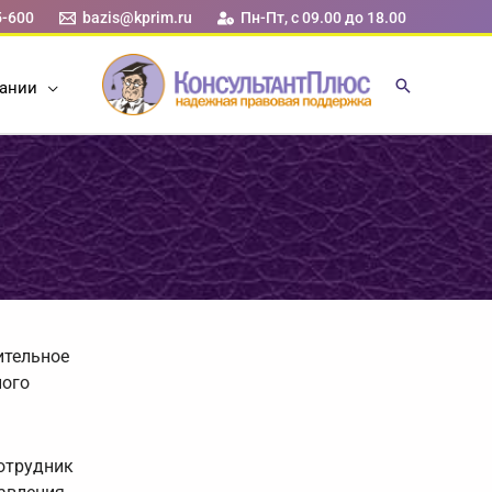
5-600
bazis@kprim.ru
Пн-Пт, с 09.00 до 18.00
ании
ительное
ного
сотрудник