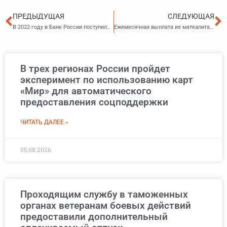
Пред
С
ПРЕДЫДУЩАЯ
СЛЕДУЮЩАЯ
В 2022 году в Банк России поступило 3,6 тыс. жалоб от приморцев
Ежемесячная выплата из маткапитала будет перечисляться приморским семьям в единый день
В трех регионах России пройдет
эксперимент по использованию карт
«Мир» для автоматического
предоставления соцподдержки
ЧИТАТЬ ДАЛЕЕ »
05.08.2026
Проходящим службу в таможенных
органах ветеранам боевых действий
предоставили дополнительный