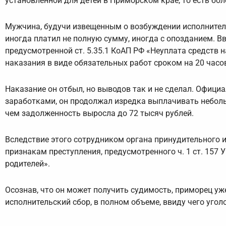
установленной для детей в Приморском крае, то есть бол
Мужчина, будучи извещенным о возбуждении исполнител
иногда платил не полную сумму, иногда с опозданием. В
предусмотренной ст. 5.35.1 КоАП РФ «Неуплата средств 
наказания в виде обязательных работ сроком на 20 часо
Наказание он отбыл, но выводов так и не сделал. Офици
заработками, он продолжал изредка выплачивать неболь
чем задолженность выросла до 72 тысяч рублей.
Вследствие этого сотрудником органа принудительного 
признакам преступления, предусмотренного ч. 1 ст. 157
родителей».
Осознав, что он может получить судимость, приморец уж
исполнительский сбор, в полном объеме, ввиду чего уго