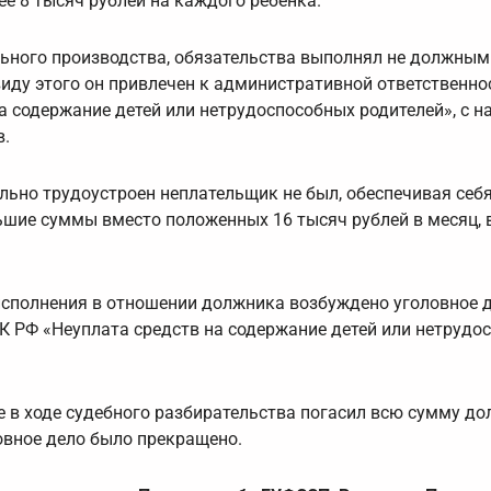
ее 8 тысяч рублей на каждого ребенка.
ьного производства, обязательства выполнял не должным
виду этого он привлечен к административной ответственно
на содержание детей или нетрудоспособных родителей», с 
в.
ально трудоустроен неплательщик не был, обеспечивая себ
шие суммы вместо положенных 16 тысяч рублей в месяц, в
исполнения в отношении должника возбуждено уголовное д
 УК РФ «Неуплата средств на содержание детей или нетрудо
е в ходе судебного разбирательства погасил всю сумму до
ловное дело было прекращено.