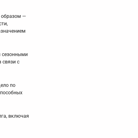
 образом —
сти,
назначением
я сезонными
 связи с
ело по
способных
лга, включая