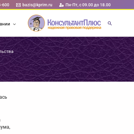
5-600
bazis@kprim.ru
Пн-Пт, с 09.00 до 18.00
ании
льства
ась
а
мума,