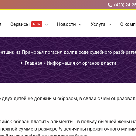
(423) 24-2
я
Cервисы
Новости
Услуги
О комп
NEW
нтщик из Приморья погасил долг в ходе судебного разбирате
✦
Главная
»
Информация от органов власти
двух детей не должным образом, в связи с чем образовал
сурийск обязан платить алименты в пользу бывшей жены н
 денежной сумме в размере ½ величины прожиточного мини